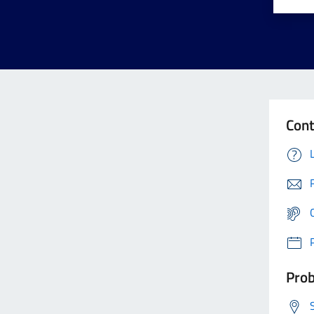
Cont
Prob