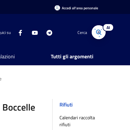
Accedi all'area personale
AI
uici su
Cerca
lazioni
Tutti gli argomenti
e
 Boccelle
Rifiuti
Calendari raccolta
rifiuti