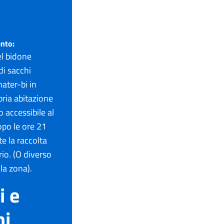
ento:
nel bidone
di sacchi
mater-bi in
pria abitazione
 accessibile al
opo le ore 21
e la raccolta
rio. (O diverso
la zona).
i e
ni