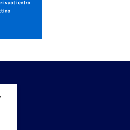
ri vuoti entro
ttino
?