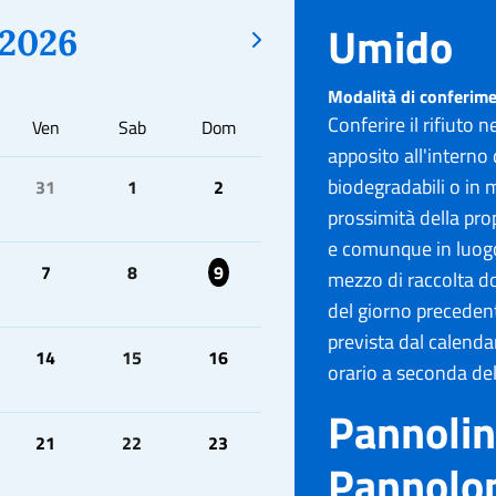
Umido
2026
Modalità di conferim
Conferire il rifiuto 
Ven
Sab
Dom
apposito all'interno 
biodegradabili o in 
31
1
2
prossimità della pro
e comunque in luogo
7
8
9
mezzo di raccolta d
del giorno precedent
prevista dal calenda
14
15
16
orario a seconda del
Pannolin
21
22
23
Pannolo