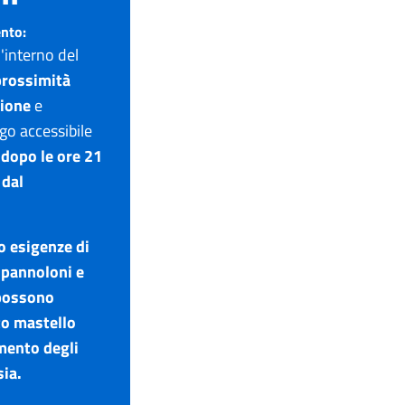
ento:
ll'interno del
prossimità
zione
e
o accessibile
dopo le ore 21
 dal
no esigenze di
 pannoloni e
 possono
to mastello
mento degli
sia.