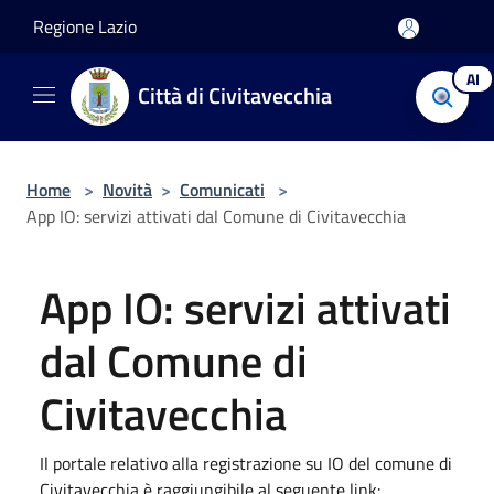
Salta al contenuto principale
Regione Lazio
AI
Città di Civitavecchia
Home
>
Novità
>
Comunicati
>
App IO: servizi attivati dal Comune di Civitavecchia
App IO: servizi attivati
dal Comune di
Civitavecchia
Il portale relativo alla registrazione su IO del comune di
Civitavecchia è raggiungibile al seguente link: