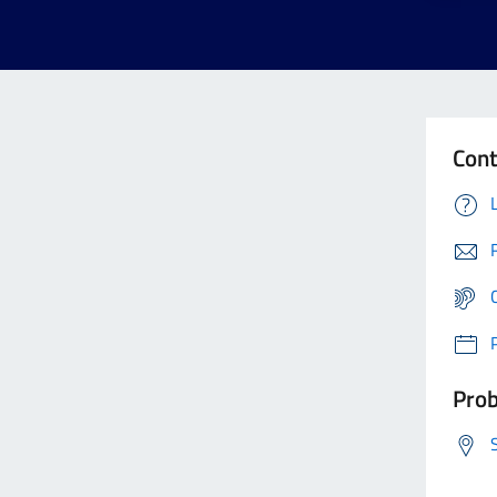
Cont
Prob