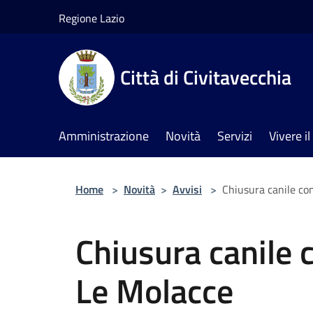
Salta al contenuto principale
Regione Lazio
Città di Civitavecchia
Amministrazione
Novità
Servizi
Vivere 
Home
>
Novità
>
Avvisi
>
Chiusura canile com
Chiusura canile c
Le Molacce