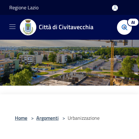
Salta al contenuto principale
Regione Lazio
AI
Città di Civitavecchia
Home
>
Argomenti
>
Urbanizzazione