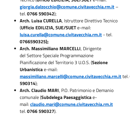
giorgia.dalzocchio@comune.civitavecchia.rm.it
–
tel.
0766 590342
);
Arch. Luisa CURELLA
, Istruttore Direttivo Tecnico
(
Ufficio EDILIZIA, SUE/SUET
e-mail:
luisa.curella@comune.civitavecchia.rm.it
- tel.
0766590325);
Arch. Massimiliano MARCELLI
, Dirigente
del Settore Speciale Programmazione
Pianificazione del Territorio 3 U.O.S. (
Sezione
Urbanistica
e-mail:
massimiliano.marcelli@comune.civitavecchia.rm.it
tel.
590314
);
Arch. Claudio MARI
, P.O. Patrimonio e Demanio
comunale (
Subdelega Paesaggistica
e-
mail:
claudio.mari@comune.civitavecchia.rm.it
tel.
0766 590327
).